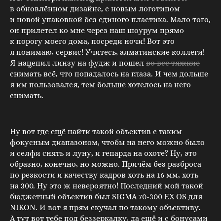
в обновлённом дизайне, с новым логотипом
и новой упаковкой без единого пластика. Мало того,
он прилетел ко мне через наш шоурум прямо
к порогу моего дома, посреди ночи! Вот это
я понимаю, сервис! Учитесь, алматинские коллеги!
Я нацепил линзу на фудж и пошел
во все тяжкие
снимать всё, что попадалось на глаза. И чем дольше
я им пользовался, тем больше хотелось на него
снимать.
Ну вот где ещё найти такой объектив с таким
фокусным диапазоном, чтобы на него можно было
и селфи снять и луну, и гепарда на охоте? Ну, это
образно, конечно, но можно. Причём без разброса
по резкости и качеству кадров хоть на 16 мм, хоть
на 300. Ну это ж невероятно! Последний мой такой
бюджетный объектив был SIGMA 70-300 EX OS для
NIKON. И вот я прям скучал по такому объективу.
А тут вот тебе под беззеркалку, да ещё и с бонусами