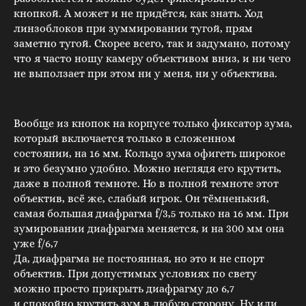
кнопкой. А может и не придётся, как знать. Ход
линзоблоков при зуммировании тугой, прям
заметно тугой. Скорее всего, так и задумано, потому
что я часто ношу камеру объективом вниз, и ни чего
не выползает при этом ни у меня, ни у объектива.
Вообще из кнопок на корпусе только фиксатор зума,
который включается только в сложенном
состоянии, на 16 мм. Кольцо зума офигеть широкое
и это безумно удобно. Можно неглядя его крутить,
даже в полной темноте. Но в полной темноте этот
объектив, всё же, слабый игрок. Он тёмненький,
самая большая диафрагма f/3,5 только на 16 мм. При
зумировании диафрагма меняется, и на 300 мм она
уже f/6,7
Да, диафрагма не постоянная, но это и не спорт
объектив. При допустимых условиях по свету
можно просто прикрыть диафрагму до 6,7
и спокойно крутить зум в любую сторону. Ну или