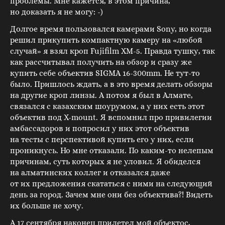
проблемы. Мне кажется, в этом причина,
но доказать я не могу: -)
Долгое время пользовался камерами Sony, но когда
решил прикупить компактную камеру на «любой
случай» я взял кроп Fujifilm XM-5. Правда тушку, так
как рассчитывал получить на обзор и сразу же
купить себе объектив SIGMA 16-300mm. Не тут-то
было. Пришлось ждать, а в это время делать обзоры
на другие кроп линзы. А потом я был в Алмате,
связался с казахским шоурумом, а у них есть этот
объектив под X-mount. Я вспомнил про привилегии
амбассадоров и попросил у них этот объектив
на тесты с перспективой купить его у них, если
проникнусь. Но мне отказали. По каким-то нелепым
причинам, суть которых я не уловил. Я обиделся
на алматинских коллег и отказался даже
от их предложения скататься с ними на следующий
день за город. Зачем мне они без объектива?! Видеть
их больше не хочу.
А 17 сентября наконец прилетел мой объектос,