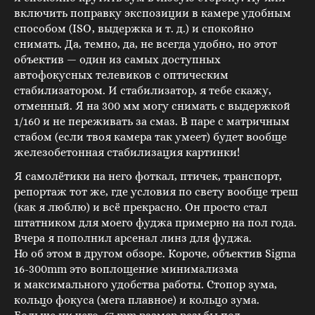
включить поправку экспозиции в камере удобным
способом (ISO, выдержка и т. д.) и спокойно
снимать. Да, темно, да, не всегда удобно, но этот
объектив — один из самых доступных
автофокусных телевиков с оптическим
стабилизатором. И стабилизатор, я тебе скажу,
отменный. Я на 300 мм могу снимать с выдержкой
1/160 и не переживать за смаз. В паре с матричным
стабом (если твоя камера так умеет) будет вообще
железобетонная стабилизация картинки!
Я самолётики на него фоткал, птичек, транспорт,
репортаж тот же, где условия по свету вообще треш
(как я люблю) и всё прекрасно. Он просто стал
штатником для моего фуджа примерно на пол года.
Вчера я пополнил арсенал линз для фуджа.
Но об этом в другом обзоре. Короче, объектив Sigma
16-300mm это воплощение минимализма
и максимального удобства работы. Стопор зума,
кольцо фокуса (мега плавное) и кольцо зума.