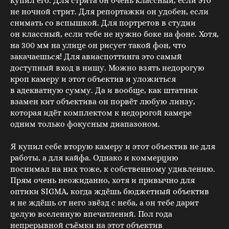
купил его. Для стрита он очень классный, если это
не ночной стрит. Для репортажки он удобен, если
снимать со вспышкой. Для портретов в студии
он классный, если тебе не нужно боке на фоне. Хотя,
на 300 мм на улице он рисует такой фон, что
закачаешься! Для авиаспоттинга это самый
доступный вход в нишу. Можно взять недорогую
кроп камеру и этот объектив и уложиться
в адекватную сумму. Да и вообще, как штатник
взамен кит объектива он порвёт любую линзу,
которая идёт комплектом к недорогой камере
одним только фокусным диапазоном.
Я купил себе вторую камеру и этот объектив не для
работы, а для кайфа. Однако и коммерцию
поснимал на них тоже, к собственному удивлению.
Прям очень неожиданно, хотя и привычно для
оптики SIGMA, когда ждёшь бюджетный объектив
и не ждёшь от него звёзд с неба, а он тебе дарит
целую вселенную впечатлений. Пол года
непрерывной съёмки на этот объектив