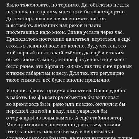
Было тяжеловато, но терпимо. Да, объектив не для
неженок, но в целом, мне с ним было комфортно.
До тех пор, пока не начал снимать аистов
и ястребов, летавших над рекой и часто
пролетавших надо мной. Спина устала через час.
Приходилось постоянно двигаться, вертеться, а ещё
стоять в ледяной воде по колено. Буду честен, это
мой первый опыт такой съёмки, да ещё и с таким
объективом. Самое длинное фокусное, что у меня
было ранее, это Sigma 70-300мм, так что я не привык
к таким габаритам и весу. Для тех, кто регулярно
такое снимает, всё будет вполне привычно.
Я оценил фиксатор зума объектива. Очень удобно
в работе. Без фиксатора объектив бы выползал
во время ходьбы и, рано или поздно, окунулся бы
передней линзой в воду, или ударился бы
о торчащий из воды камень. А ещё стабилизатор.
Мне приходилось постоянно двигаться, снимая
птиц в полёте, плюс ко всему, с непривычки
сложно сразу сообразить, на какой выдержке лучше