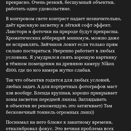
прекрасно. Очень резкий, бесшумный объектив,
работать одно удовольствие.
В контровом свете контраст падает незначительно,
даёт красивую засветку и лёгкий софт эффект.
Лавстори и фоточки на природе будут прекрасны.
Хроматических аббераций минимум, можно даже
не исправлять. Зайчиков ловит если только прям
сильно постараться. Уверенно работает в любых
условиях. Я умудрился снять хорошую картинку
в тёмном помещении на древнюю камеру Nikon
d300, где по исо камера жутко слабая.
Так что объектив годится для любых условий,
любых задач. А для портретных фотографов маст
хэв вообще. Бленда крупная, хорошо прикрывает
зоны засветок передней линзы. Заглядывать
в объектив не рекомендую, это затягивает) Там
бесконечный тоннель огромных линз))
Поснимал на него ближе к закатному времени,
откалибровал фокус. Это вечная проблема всех