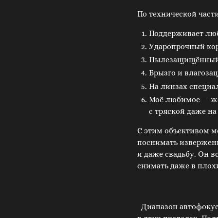
По технической част
Поддерживает люб
Ударопрочный ко
Пылезащищённый
Брызго и влагоз
На линзах специа
Моё любимое — же
с тряской даже на
С этим объективом м
поснимать извержени
и даже свадьбу. Он в
снимать даже в плох
Диапазон автофокус