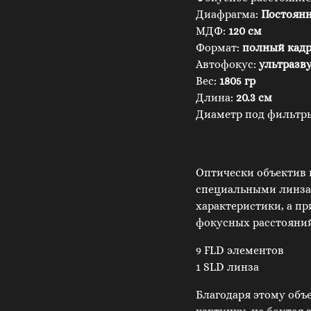
Диафрагма:
Постоянна
МДФ:
120 см
Формат:
полный кадр 
Автофокус:
ультразв
Вес:
1805 гр
Длина:
20.3 см
Диаметр под фильтр
Оптически объектив
специальными линзам
характеристики, а пр
фокусных расстояний
9 FLD элементов
1 SLD линза
Благодаря этому объ