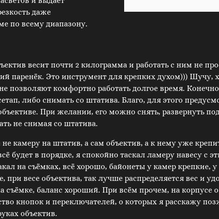
засветов и выдаёт
резкость даже
ме по всему диапазону.
ъектив весит почти 2 килограмма и работать с ним не про
й паренёк. Это инструмент для крепких духом))) Шучу, х
лне позволяют комфортно работать долгое время. Конечно
етап, либо снимать со штатива. Благо, для этого предус
объективе. При желании, его можно снять, развернуть по
ать не снимая со штатива.
 не камеру на штатив, а сам объектив, а к нему уже крепит
сё будет в порядке, я спокойно таскал ламеру навесу с э
кал на съёмках, всё хорошо, байонеты у камер крепкие, у
е, при весе объектива, так лучше распределяется вес и у
а съёмке, баланс хороший. При всём прочем, на корпусе 
во кнопок и переключателей, о которых я расскажу позж
руках объектив.