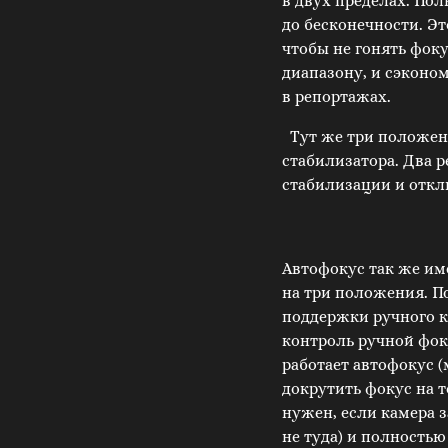
в двух пределах. Пол
до бесконечности. Эт
чтобы не гонять фок
диапазону, и сэконо
в репортажах.
Тут же три положен
стабилизатора. Два 
стабилизации и откл
Автофокус так же им
на три положения. П
поддержки ручного 
контроль ручной фок
работает автофокус 
докрутить фокус на т
нужен, если камера 
не туда) и полностью