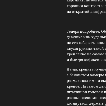
картинку, не боится 
хороший контраст и 
на открытой диафраг
Теперь подробнее. Об
девушка или худеньки
но его габариты впо
двумя руками такой с
крепление на самом 
и быстро зафиксиров
Да-да, крепить лучше
с байонетом камеры в
размахивал ими и ска
крепче. На самом дел
штативной головой н
расположено множест
дотянуться, держа в 