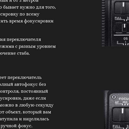
ный и от 3 метров
о бывает нужно для того,
усировку по всему
мить время фокусировки
ия переключателя
режима с разным уровнем
ючение стаба.
еет переключатель
олный автофокус без
контроля, постоянный
усировки, даже если
(можно в любую секунду
от объект, который вам
затупила и нацелилась
 ручной фокус.