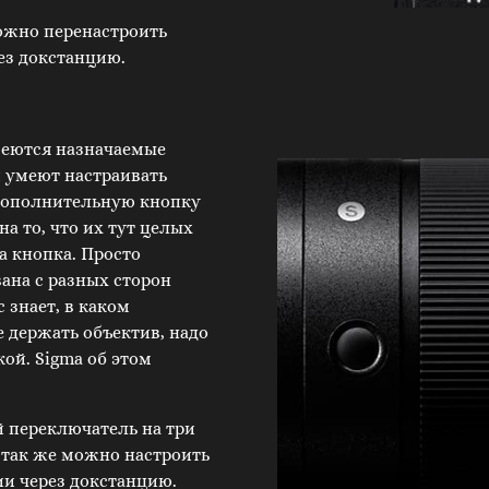
ожно перенастроить
ез докстанцию.
меются назначаемые
 умеют настраивать
ополнительную кнопку
на то, что их тут целых
на кнопка. Просто
на с разных сторон
с знает, в каком
 держать объектив, надо
кой. Sigma об этом
й переключатель на три
так же можно настроить
и через докстанцию.