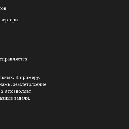
тов:
нвертеры
справляется
льных. К примеру,
унами, землетрясение
 2.8 позволяет
азные задачи.