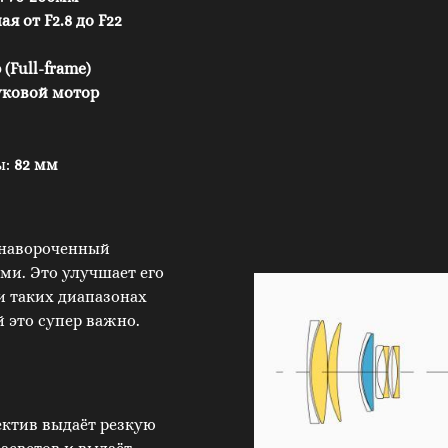
я от F2.8 до F22
(Full-frame)
уковой мотор
ы:
82 мм
 навороченный
и. Это улучшает его
и таких диапазонах
 это супер важно.
ектив выдаёт резкую