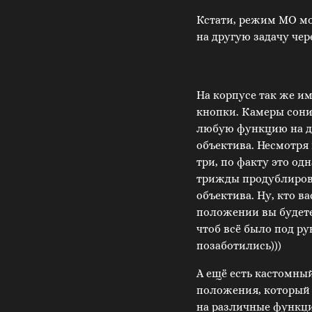
Кстати, режим MO м
на другую задачу чер
На корпусе так же и
кнопки. Камеры сони
любую функцию на д
объектива. Несмотря 
три, по факту это од
трижды продублирова
объектива. Ну, кто ва
положении вы будете
чтоб всё было под ру
позаботились)))
А ещё есть кастомны
положения, который 
на различные функци