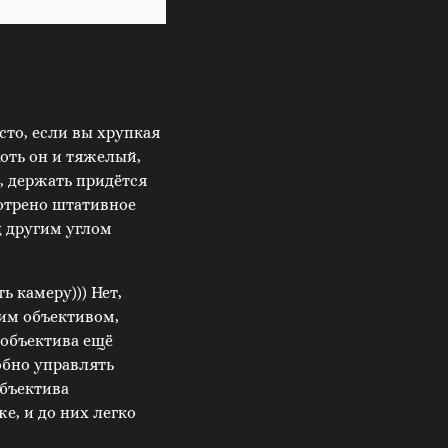
сто, если вы хрупкая
оть он и тяжелый,
, держать придётся
мотрено штативное
д другим углом
ь камеру))) Нет,
тим объективом,
 объектива ещё
добно управлять
объектива
е, и до них легко