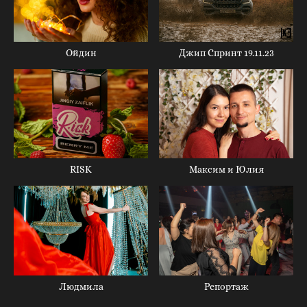
Ойдин
Джип Спринт 19.11.23
Максим и Юлия
RISK
Репортаж
Людмила