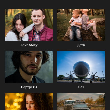
Love Story
Дети
Портреты
UAT